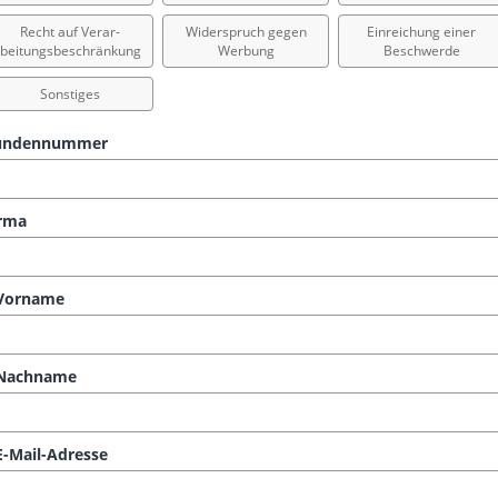
Recht auf Verar-
Widerspruch gegen
Einreichung einer
beitungsbeschränkung
Werbung
Beschwerde
Sonstiges
undennummer
rma
Vorname
Nachname
-Mail-Adresse